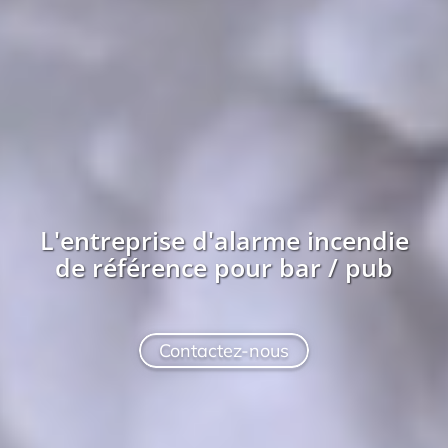
L'entreprise
d'alarme incendie
de référence pour
bar / pub
Contactez-nous