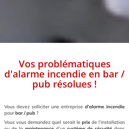
Vos problématiques
d'alarme incendie
en
bar /
pub
résolues !
Vous devez solliciter une entreprise
d'alarme incendie
pour
bar / pub
?
Vous vous demandez quel serait le
prix
de l’installation
ou de la
maintenance
d’un
système de sécurité
dans