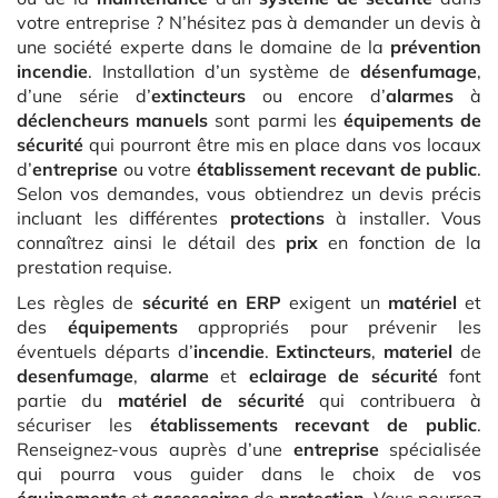
votre entreprise ? N’hésitez pas à demander un devis à
une société experte dans le domaine de la
prévention
incendie
. Installation d’un système de
désenfumage
,
d’une série d’
extincteurs
ou encore d’
alarmes
à
déclencheurs manuels
sont parmi les
équipements de
sécurité
qui pourront être mis en place dans vos locaux
d’
entreprise
ou votre
établissement recevant de public
.
Selon vos demandes, vous obtiendrez un devis précis
incluant les différentes
protections
à installer. Vous
connaîtrez ainsi le détail des
prix
en fonction de la
prestation requise.
Les règles de
sécurité en ERP
exigent un
matériel
et
des
équipements
appropriés pour prévenir les
éventuels départs d’
incendie
.
Extincteurs
,
materiel
de
desenfumage
,
alarme
et
eclairage de sécurité
font
partie du
matériel de sécurité
qui contribuera à
sécuriser les
établissements recevant de public
.
Renseignez-vous auprès d’une
entreprise
spécialisée
qui pourra vous guider dans le choix de vos
équipements
et
accessoires
de
protection
. Vous pourrez