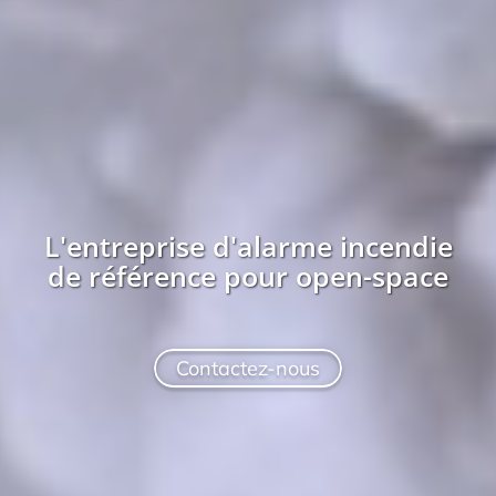
L'entreprise
d'alarme incendie
de référence pour
open-space
Contactez-nous