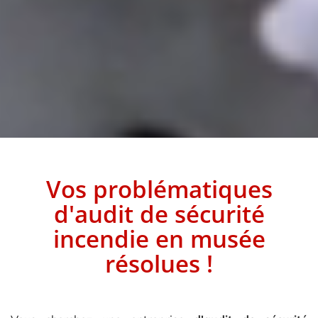
Vos problématiques
d'audit de sécurité
incendie
en
musée
résolues !