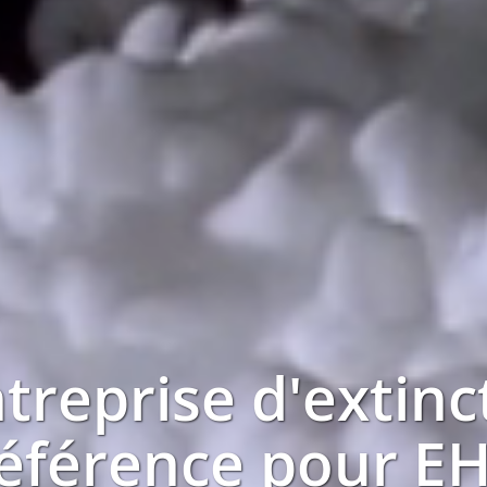
ntreprise
d'extinc
référence pour
E