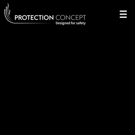
Togg
navig