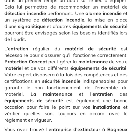
dans un premier temps un audit sur le lieu à équiper.
Cela lui permettra de recommander un matériel de
détection incendie
performant. Une
alarme incendie
et
un système de
détection incendie
, la mise en place
d’une
signalétique
et d’autres
équipements de sécurité
pourront être envisagés selon les besoins identifiés lors
de l’audit.
L’
entretien
régulier du
matériel de sécurité
est
nécessaire pour s’assurer qu’il fonctionne correctement.
Protection Concept
peut gérer la
maintenance
de votre
matériel
et de vos différents
équipements de sécurité
.
Votre expert disposera à la fois des compétences et des
certifications en
sécurité incendie
indispensables pour
garantir le bon fonctionnement de l’ensemble du
matériel. La
maintenance
et l’
entretien
des
équipements de sécurité
est également une bonne
occasion pour faire le point sur vos
installations
et
vérifier qu’elles sont toujours en accord avec le
règlement en vigueur.
Vous avez trouvé l'
entreprise d'extincteur
à
Bagneux