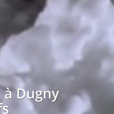
r à
Dugny
fs