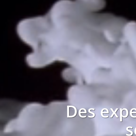
Des expe
s