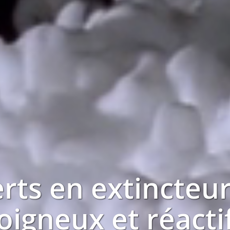
rts en extincteu
oigneux et réacti