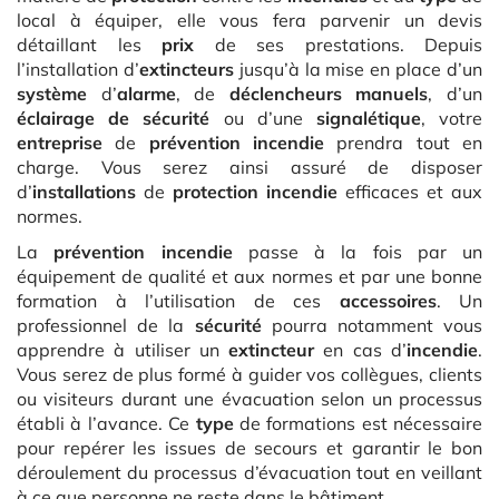
local à équiper, elle vous fera parvenir un devis
détaillant les
prix
de ses prestations. Depuis
l’installation d’
extincteurs
jusqu’à la mise en place d’un
système
d’
alarme
, de
déclencheurs manuels
, d’un
éclairage de sécurité
ou d’une
signalétique
, votre
entreprise
de
prévention incendie
prendra tout en
charge. Vous serez ainsi assuré de disposer
d’
installations
de
protection incendie
efficaces et aux
normes.
La
prévention incendie
passe à la fois par un
équipement de qualité et aux normes et par une bonne
formation à l’utilisation de ces
accessoires
. Un
professionnel de la
sécurité
pourra notamment vous
apprendre à utiliser un
extincteur
en cas d’
incendie
.
Vous serez de plus formé à guider vos collègues, clients
ou visiteurs durant une évacuation selon un processus
établi à l’avance. Ce
type
de formations est nécessaire
pour repérer les issues de secours et garantir le bon
déroulement du processus d’évacuation tout en veillant
à ce que personne ne reste dans le bâtiment.