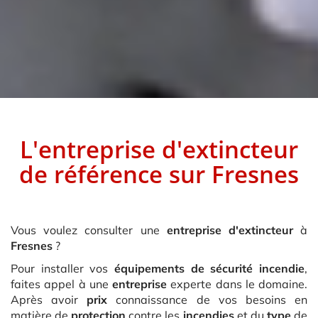
L'entreprise d'extincteur
de référence sur
Fresnes
Vous voulez consulter une
entreprise d'extincteur
à
Fresnes
?
Pour installer vos
équipements de sécurité incendie
,
faites appel à une
entreprise
experte dans le domaine.
Après avoir
prix
connaissance de vos besoins en
matière de
protection
contre les
incendies
et du
type
de