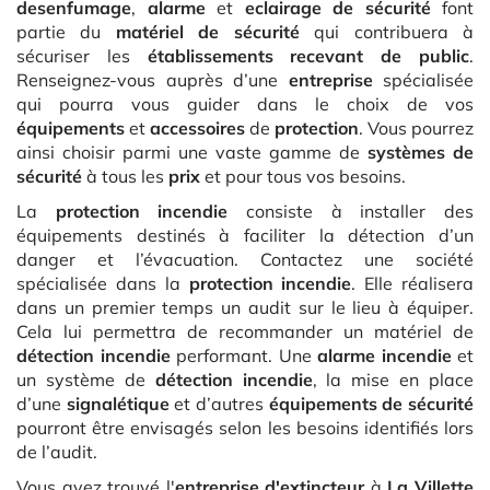
desenfumage
,
alarme
et
eclairage de sécurité
font
partie du
matériel de sécurité
qui contribuera à
sécuriser les
établissements recevant de public
.
Renseignez-vous auprès d’une
entreprise
spécialisée
qui pourra vous guider dans le choix de vos
équipements
et
accessoires
de
protection
. Vous pourrez
ainsi choisir parmi une vaste gamme de
systèmes de
sécurité
à tous les
prix
et pour tous vos besoins.
La
protection incendie
consiste à installer des
équipements destinés à faciliter la détection d’un
danger et l’évacuation. Contactez une société
spécialisée dans la
protection incendie
. Elle réalisera
dans un premier temps un audit sur le lieu à équiper.
Cela lui permettra de recommander un matériel de
détection incendie
performant. Une
alarme incendie
et
un système de
détection incendie
, la mise en place
d’une
signalétique
et d’autres
équipements de sécurité
pourront être envisagés selon les besoins identifiés lors
de l’audit.
Vous avez trouvé l'
entreprise d'extincteur
à
La Villette