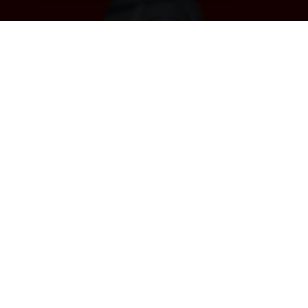
Désenfumage
Alarme et détection incendie