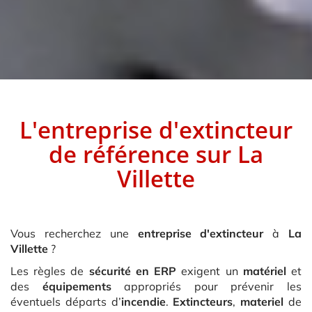
L'entreprise d'extincteur
de référence sur
La
Villette
Vous recherchez une
entreprise d'extincteur
à
La
Villette
?
Les règles de
sécurité en ERP
exigent un
matériel
et
des
équipements
appropriés pour prévenir les
éventuels départs d’
incendie
.
Extincteurs
,
materiel
de