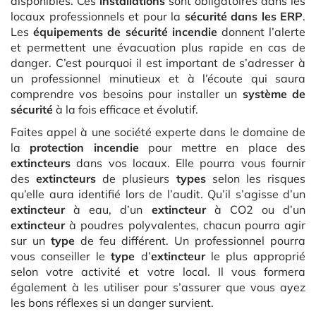
disponibles. Ces
installations
sont obligatoires dans les
locaux professionnels et pour la
sécurité dans les ERP
.
Les
équipements de sécurité incendie
donnent l’alerte
et permettent une évacuation plus rapide en cas de
danger. C’est pourquoi il est important de s’adresser à
un professionnel minutieux et à l’écoute qui saura
comprendre vos besoins pour installer un
système de
sécurité
à la fois efficace et évolutif.
Faites appel à une société experte dans le domaine de
la
protection incendie
pour mettre en place des
extincteurs
dans vos locaux. Elle pourra vous fournir
des
extincteurs
de plusieurs
types
selon les risques
qu’elle aura identifié lors de l’audit. Qu’il s’agisse d’un
extincteur
à eau, d’un
extincteur
à CO2 ou d’un
extincteur
à poudres polyvalentes, chacun pourra agir
sur un
type
de feu différent. Un professionnel pourra
vous conseiller le
type
d’
extincteur
le plus approprié
selon votre activité et votre local. Il vous formera
également à les utiliser pour s’assurer que vous ayez
les bons réflexes si un danger survient.