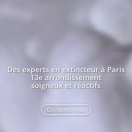
Des experts en extincteur à
Paris
13e arrondissement
soigneux et réactifs
Contactez-nous