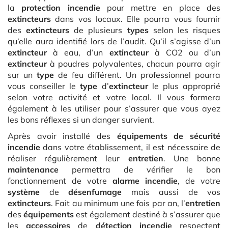
la
protection incendie
pour mettre en place des
extincteurs
dans vos locaux. Elle pourra vous fournir
des
extincteurs
de plusieurs
types
selon les risques
qu’elle aura identifié lors de l’audit. Qu’il s’agisse d’un
extincteur
à eau, d’un
extincteur
à CO2 ou d’un
extincteur
à poudres polyvalentes, chacun pourra agir
sur un
type
de feu différent. Un professionnel pourra
vous conseiller le
type
d’
extincteur
le plus approprié
selon votre activité et votre local. Il vous formera
également à les utiliser pour s’assurer que vous ayez
les bons réflexes si un danger survient.
Après avoir installé des
équipements de sécurité
incendie
dans votre établissement, il est nécessaire de
réaliser régulièrement leur
entretien
. Une bonne
maintenance
permettra de vérifier le bon
fonctionnement de votre
alarme incendie
, de votre
système
de
désenfumage
mais aussi de vos
extincteurs
. Fait au minimum une fois par an, l’
entretien
des
équipements
est également destiné à s’assurer que
les
accessoires
de
détection incendie
respectent