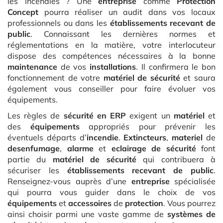
les incendies ? Une
entreprise
comme
Protection
Concept
pourra réaliser un audit dans vos locaux
professionnels ou dans les
établissements recevant de
public
. Connaissant les dernières normes et
réglementations en la matière, votre interlocuteur
dispose des compétences nécessaires à la bonne
maintenance
de vos
installations
. Il confirmera le bon
fonctionnement de votre
matériel de sécurité
et saura
également vous conseiller pour faire évoluer vos
équipements.
Les règles de
sécurité en ERP
exigent un
matériel
et
des
équipements
appropriés pour prévenir les
éventuels départs d’
incendie
.
Extincteurs
,
materiel
de
desenfumage
,
alarme
et
eclairage de sécurité
font
partie du
matériel de sécurité
qui contribuera à
sécuriser les
établissements recevant de public
.
Renseignez-vous auprès d’une
entreprise
spécialisée
qui pourra vous guider dans le choix de vos
équipements
et
accessoires
de
protection
. Vous pourrez
ainsi choisir parmi une vaste gamme de
systèmes de