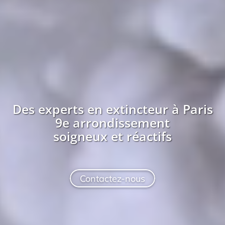
Des experts en extincteur à
Paris
9e arrondissement
soigneux et réactifs
Contactez-nous