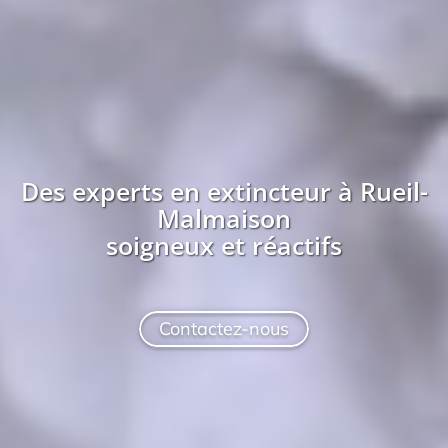
Des experts en extincteur à
Rueil-
Malmaison
soigneux et réactifs
Contactez-nous