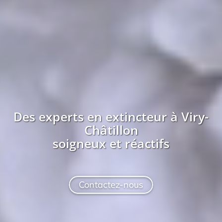
Des experts en extincteur à
Viry-
Châtillon
soigneux et réactifs
Contactez-nous