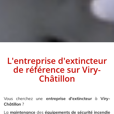
L'entreprise d'extincteur
de référence sur
Viry-
Châtillon
Vous cherchez une
entreprise d'extincteur
à
Viry-
Châtillon
?
La
maintenance
des
équipements de sécurité incendie