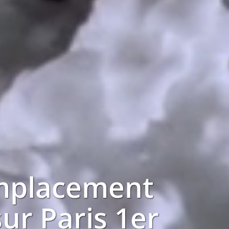
mplacement
sur
Paris 1er