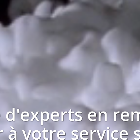
 d'experts en
re
r à votre service 