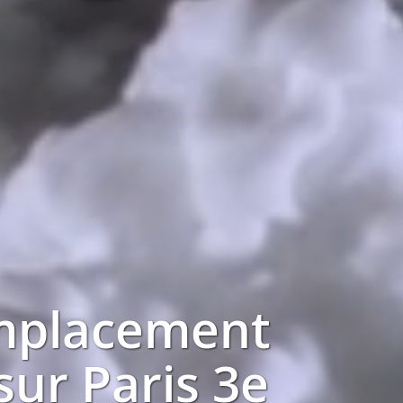
mplacement
 sur
Paris 3e