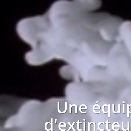
Une équi
d'extincteu