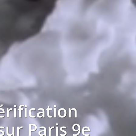
érification
 sur
Paris 9e